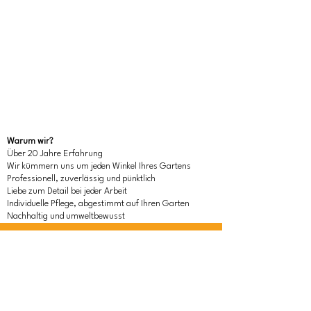
Warum wir?
Über 20 Jahre Erfahrung
Wir kümmern uns um jeden Winkel Ihres Gartens
Professionell, zuverlässig und pünktlich
Liebe zum Detail bei jeder Arbeit
Individuelle Pflege, abgestimmt auf Ihren Garten
Nachhaltig und umweltbewusst
Interessiert an einer
professionellen
Gartenlösung?
Kontakt aufnehmen